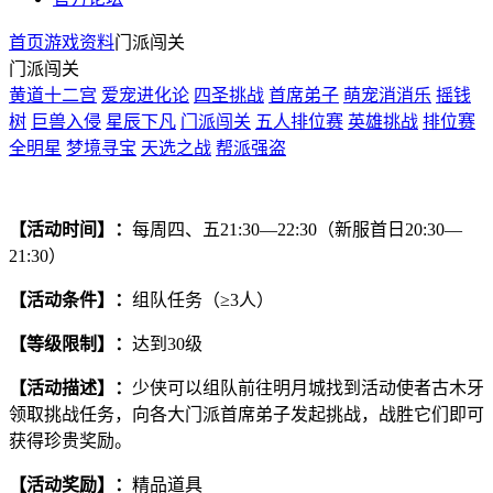
首页
游戏资料
门派闯关
门派闯关
黄道十二宫
爱宠进化论
四圣挑战
首席弟子
萌宠消消乐
摇钱
树
巨兽入侵
星辰下凡
门派闯关
五人排位赛
英雄挑战
排位赛
全明星
梦境寻宝
天选之战
帮派强盗
【活动时间】：
每周四、五21:30—22:30（新服首日20:30—
21:30）
【活动条件】：
组队任务（≥3人）
【等级限制】：
达到30级
【活动描述】：
少侠可以组队前往明月城找到活动使者古木牙
领取挑战任务，向各大门派首席弟子发起挑战，战胜它们即可
获得珍贵奖励。
【活动奖励】：
精品道具