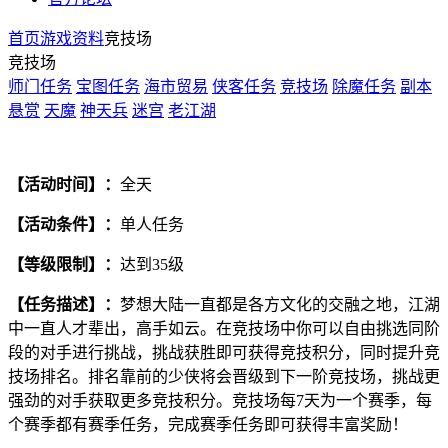
首页
游戏资料
竞技场
竞技场
师门任务
宝图任务
海市贸易
侠客任务
竞技场
除魔任务
副本
悬赏
天魔
神天兵
迷宫
老江湖
【活动时间】：
全天
【活动条件】：
单人任务
【等级限制】：
达到35级
【任务描述】：
梦想大陆一直都是各方文化的交融之地，江湖
中一直人才辈出，高手如云。在竞技场中你可以自由挑选同阶
段的对手进行挑战，挑战获胜即可获得竞技积分，同时提升竞
技场排名。排名靠前的少侠将会晋级到下一阶竞技场，挑战更
强劲的对手获取更多竞技积分。竞技场每7天为一个赛季，每
个赛季都有赛季任务，完成赛季任务即可获得丰富奖励！