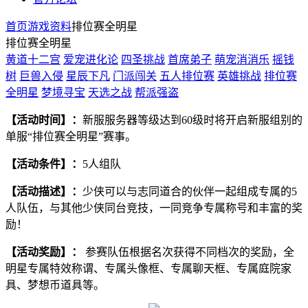
首页
游戏资料
排位赛全明星
排位赛全明星
黄道十二宫
爱宠进化论
四圣挑战
首席弟子
萌宠消消乐
摇钱
树
巨兽入侵
星辰下凡
门派闯关
五人排位赛
英雄挑战
排位赛
全明星
梦境寻宝
天选之战
帮派强盗
【活动时间】：
新服服务器等级达到60级时将开启新服组别的
单服“排位赛全明星”赛事。
【活动条件】：
5人组队
【活动描述】：
少侠可以与志同道合的伙伴一起组成专属的5
人队伍，与其他少侠同台竞技，一同竞争专属称号和丰富的奖
励！
【活动奖励】：
参赛队伍根据名次获得不同档次的奖励，全
明星专属特效称谓、专属头像框、专属聊天框、专属庭院家
具、梦想币道具等。