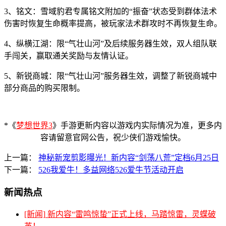
3、铭文：雪域豹君专属铭文附加的“振奋”状态受到群体法术
伤害时恢复生命概率提高，被玩家法术群攻时不再恢复生命。
4、纵横江湖：限“气壮山河”及后续服务器生效，双人组队联
手闯关，赢取通关奖励与友情认证。
5、新锐商城：限“气壮山河”服务器生效，调整了新锐商城中
部分商品的购买限制。
*《
梦想世界3
》手游更新内容以游戏内实际情况为准，更多内
容请留意官网公告，祝少侠们游戏愉快。
上一篇：
神秘新宠剪影曝光！新内容“剑荡八荒”定档6月25日
下一篇：
526我爱牛！多益网络526爱牛节活动开启
新闻热点
[新闻]
新内容“雷鸣惊蛰”正式上线，马踏惊雷，灵蝶破