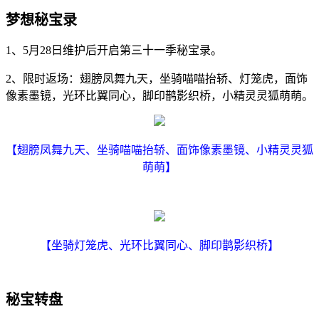
梦想秘宝录
1、5月28日维护后开启第三十一季秘宝录。
2、限时返场：翅膀凤舞九天，坐骑喵喵抬轿、灯笼虎，面饰
像素墨镜，光环比翼同心，脚印鹊影织桥，小精灵灵狐萌萌。
【翅膀凤舞九天、坐骑喵喵抬轿、面饰像素墨镜、小精灵灵狐
萌萌】
【坐骑灯笼虎、光环比翼同心、脚印鹊影织桥】
秘宝转盘