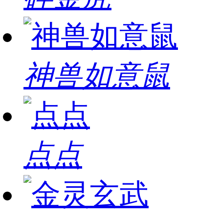
神兽如意鼠
点点