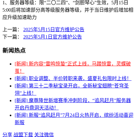
1、服务器等级：限“二〇二四”、“剑胆琴心”生效，5月15日
5:00后将加速部分高等级服务器等级，并于当日维护后增加相
应升级加速助力
上一篇：
2025年5月15日官方维护公告
下一篇：
2025年5月1日官方维护公告
新闻热点
[新闻]
新内容“雷鸣惊蛰”正式上线，马踏惊雷，灵蝶破
茧！
[新闻]
职业调整、半价转职来袭，盛夏礼包限时上线！
[新闻]
第三十二季秘宝录开启，全新秘宝翅膀“苍穹圣
翎”上线！
[新闻]
魔尊降世新增赛季冲刺阶段，“追风赶月”服务器
开启丹鼎洞天活动！
[新闻]
新服“追风赶月”7月24日火热开启，缤纷活动喜迎
新服
分享
战盟下载
关注微信