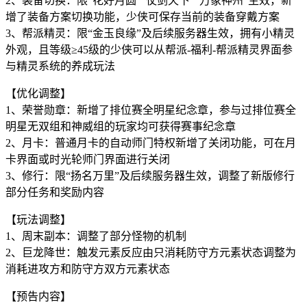
2、装备切换：限“花好月圆”“仗剑天下”“万象神州”生效，新
增了装备方案切换功能，少侠可保存当前的装备穿戴方案
3、帮派精灵：限“金玉良缘”及后续服务器生效，拥有小精灵
外观，且等级≥45级的少侠可以从帮派-福利-帮派精灵界面参
与精灵系统的养成玩法
【优化调整】
1、荣誉勋章：新增了排位赛全明星纪念章，参与过排位赛全
明星无双组和神威组的玩家均可获得赛事纪念章
2、月卡：普通月卡的自动师门特权新增了关闭功能，可在月
卡界面或时光轮师门界面进行关闭
3、修行：限“扬名万里”及后续服务器生效，调整了新版修行
部分任务和奖励内容
【玩法调整】
1、周末副本：调整了部分怪物的机制
2、巨龙降世：触发元素反应由只消耗防守方元素状态调整为
消耗进攻方和防守方双方元素状态
【预告内容】